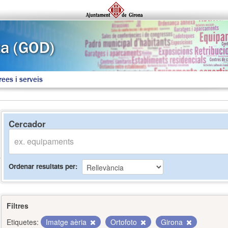
rees i serveis
Cercador
Ordenar resultats per
Filtres
Etiquetes:
Imatge aèria
Ortofoto
Girona