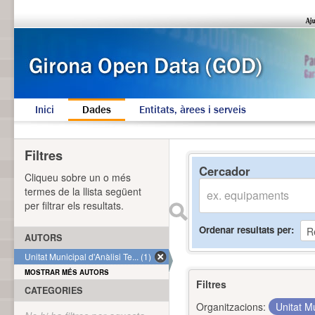
Inici
Dades
Entitats, àrees i serveis
Filtres
Cercador
Cliqueu sobre un o més
termes de la llista següent
per filtrar els resultats.
Ordenar resultats per
AUTORS
Unitat Municipal d'Anàlisi Te... (1)
MOSTRAR MÉS AUTORS
Filtres
CATEGORIES
Organitzacions:
Unitat Mu