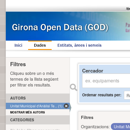
Inici
Dades
Entitats, àrees i serveis
Filtres
Cercador
Cliqueu sobre un o més
termes de la llista següent
per filtrar els resultats.
Ordenar resultats per
AUTORS
Unitat Municipal d'Anàlisi Te... (1)
MOSTRAR MÉS AUTORS
Filtres
CATEGORIES
Organitzacions:
Unitat Mu