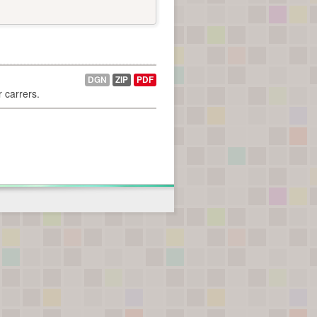
DGN
ZIP
PDF
r carrers.