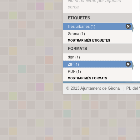
No hi ha filtres per aquesta
cerca
ETIQUETES
Illes urbanes (1)
Girona (1)
MOSTRAR MÉS ETIQUETES
FORMATS
dgn (1)
ZIP (1)
PDF (1)
MOSTRAR MÉS FORMATS
© 2013 Ajuntament de Girona
|
Pl. del