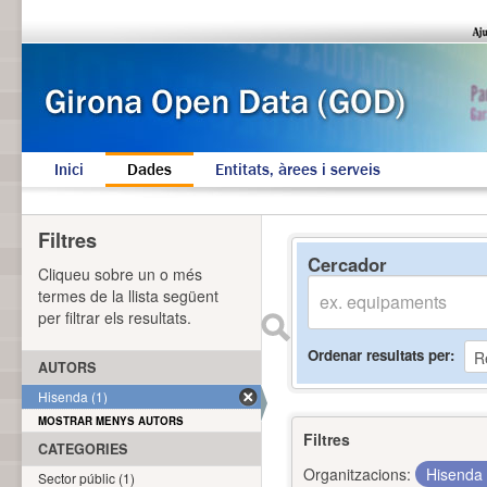
Inici
Dades
Entitats, àrees i serveis
Filtres
Cercador
Cliqueu sobre un o més
termes de la llista següent
per filtrar els resultats.
Ordenar resultats per
AUTORS
Hisenda (1)
MOSTRAR MENYS AUTORS
Filtres
CATEGORIES
Organitzacions:
Hisenda
Sector públic (1)