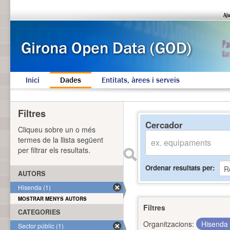
Inici
Dades
Entitats, àrees i serveis
Filtres
Cercador
Cliqueu sobre un o més
termes de la llista següent
per filtrar els resultats.
Ordenar resultats per
AUTORS
Hisenda (1)
MOSTRAR MENYS AUTORS
Filtres
CATEGORIES
Organitzacions:
Hisenda
Sector públic (1)