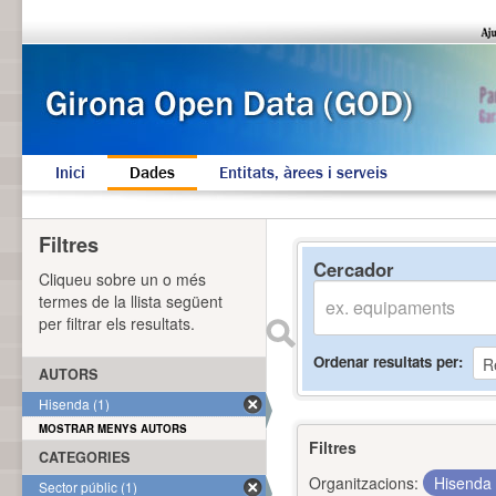
Inici
Dades
Entitats, àrees i serveis
Filtres
Cercador
Cliqueu sobre un o més
termes de la llista següent
per filtrar els resultats.
Ordenar resultats per
AUTORS
Hisenda (1)
MOSTRAR MENYS AUTORS
Filtres
CATEGORIES
Organitzacions:
Hisenda
Sector públic (1)