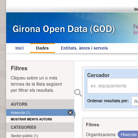
Inici
Dades
Entitats, àrees i serveis
Filtres
Cercador
Cliqueu sobre un o més
termes de la llista següent
per filtrar els resultats.
Ordenar resultats per
AUTORS
Hisenda (1)
MOSTRAR MENYS AUTORS
Filtres
CATEGORIES
Organitzacions:
Hisenda
Sector públic (1)