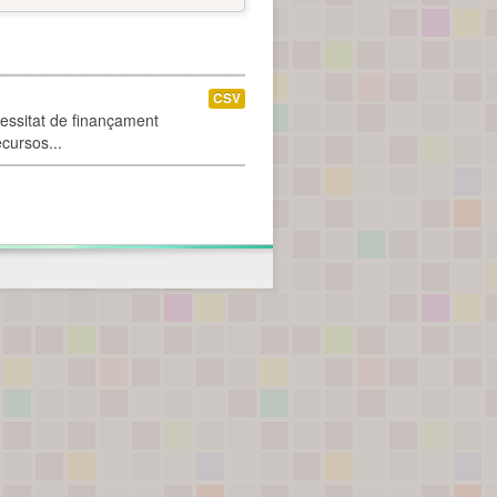
CSV
cessitat de finançament
ecursos...