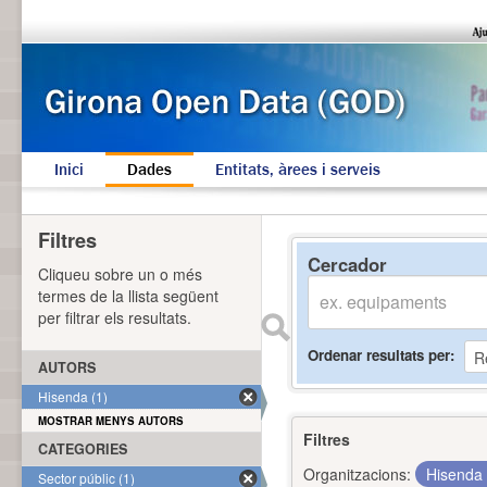
Inici
Dades
Entitats, àrees i serveis
Filtres
Cercador
Cliqueu sobre un o més
termes de la llista següent
per filtrar els resultats.
Ordenar resultats per
AUTORS
Hisenda (1)
MOSTRAR MENYS AUTORS
Filtres
CATEGORIES
Organitzacions:
Hisenda
Sector públic (1)