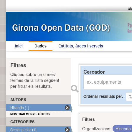
Inici
Dades
Entitats, àrees i serveis
Filtres
Cercador
Cliqueu sobre un o més
termes de la llista següent
per filtrar els resultats.
Ordenar resultats per
AUTORS
Hisenda (1)
MOSTRAR MENYS AUTORS
Filtres
CATEGORIES
Organitzacions:
Hisenda
Sector públic (1)