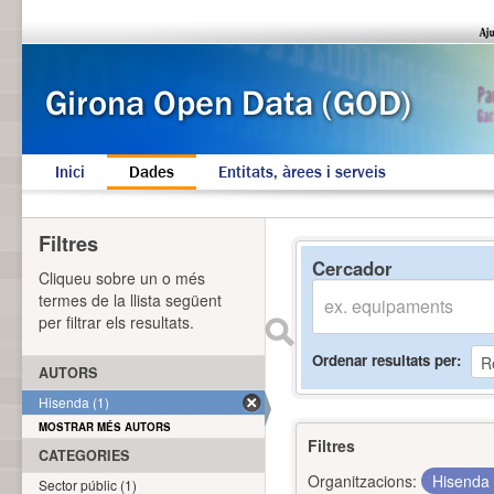
Inici
Dades
Entitats, àrees i serveis
Filtres
Cercador
Cliqueu sobre un o més
termes de la llista següent
per filtrar els resultats.
Ordenar resultats per
AUTORS
Hisenda (1)
MOSTRAR MÉS AUTORS
Filtres
CATEGORIES
Organitzacions:
Hisenda
Sector públic (1)