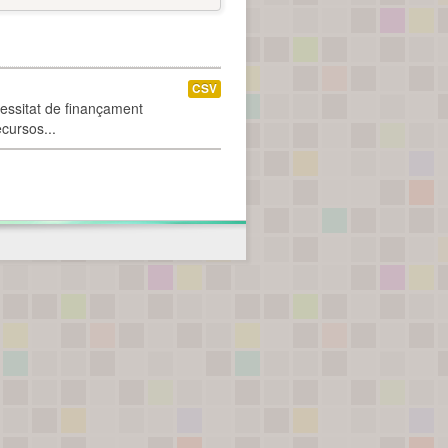
CSV
cessitat de finançament
ecursos...