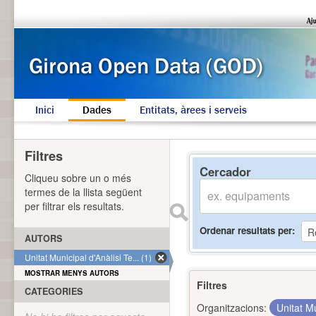
Inici
Dades
Entitats, àrees i serveis
Filtres
Cercador
Cliqueu sobre un o més
termes de la llista següent
per filtrar els resultats.
Ordenar resultats per
AUTORS
Unitat Municipal d'Anàlisi Te... (1)
MOSTRAR MENYS AUTORS
Filtres
CATEGORIES
Organitzacions:
Unitat Mu