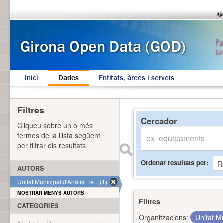
Inici
Dades
Entitats, àrees i serveis
Filtres
Cercador
Cliqueu sobre un o més
termes de la llista següent
per filtrar els resultats.
Ordenar resultats per
AUTORS
Unitat Municipal d'Anàlisi Te... (1)
MOSTRAR MENYS AUTORS
Filtres
CATEGORIES
Organitzacions:
Unitat Mu