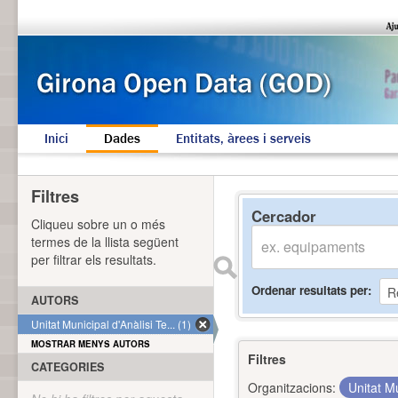
Inici
Dades
Entitats, àrees i serveis
Filtres
Cercador
Cliqueu sobre un o més
termes de la llista següent
per filtrar els resultats.
Ordenar resultats per
AUTORS
Unitat Municipal d'Anàlisi Te... (1)
MOSTRAR MENYS AUTORS
Filtres
CATEGORIES
Organitzacions:
Unitat Mu