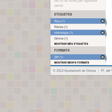
No hi ha filtres per aquesta
cerca
ETIQUETES
Rius (1)
Rieres (1)
Hidrologia (1)
Girona (1)
MOSTRAR MÉS ETIQUETES
FORMATS
ZIP (1)
MOSTRAR MENYS FORMATS
© 2013 Ajuntament de Girona
|
Pl. del