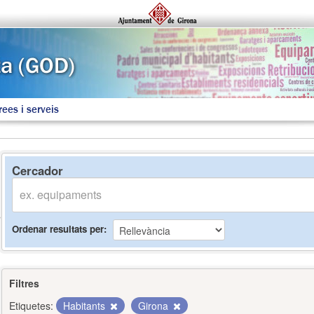
rees i serveis
Cercador
Ordenar resultats per
Filtres
Etiquetes:
Habitants
Girona