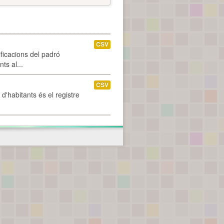
CSV
ificacions del padró
ts al...
CSV
d'habitants és el registre