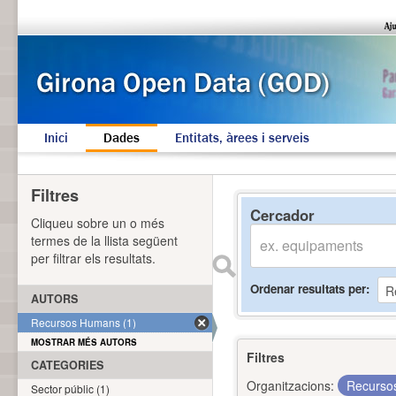
Inici
Dades
Entitats, àrees i serveis
Filtres
Cercador
Cliqueu sobre un o més
termes de la llista següent
per filtrar els resultats.
Ordenar resultats per
AUTORS
Recursos Humans (1)
MOSTRAR MÉS AUTORS
Filtres
CATEGORIES
Organitzacions:
Recurs
Sector públic (1)