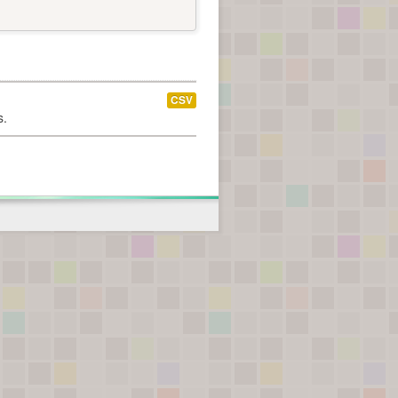
CSV
s.