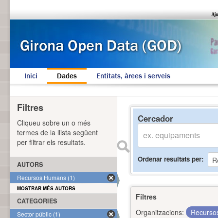
Inici
Dades
Entitats, àrees i serveis
Filtres
Cercador
Cliqueu sobre un o més
termes de la llista següent
per filtrar els resultats.
Ordenar resultats per
AUTORS
Recursos Humans (1)
MOSTRAR MÉS AUTORS
Filtres
CATEGORIES
Organitzacions:
Recurs
Sector públic (1)