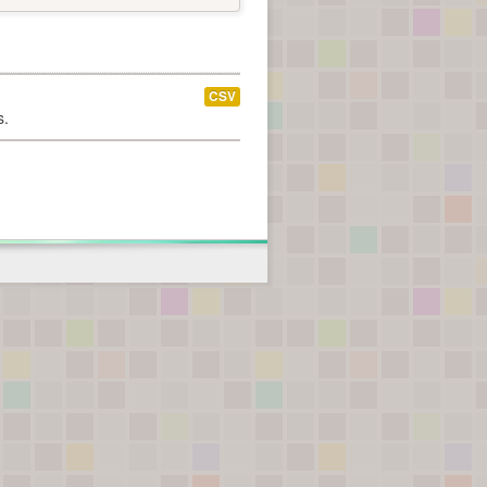
CSV
s.