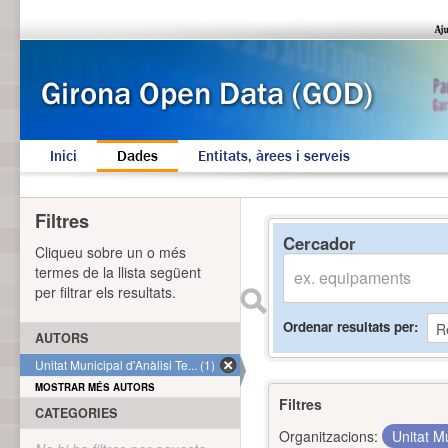
Inici
Dades
Entitats, àrees i serveis
Filtres
Cercador
Cliqueu sobre un o més
termes de la llista següent
per filtrar els resultats.
Ordenar resultats per
AUTORS
Unitat Municipal d'Anàlisi Te... (1)
MOSTRAR MÉS AUTORS
Filtres
CATEGORIES
Organitzacions:
Unitat Mu