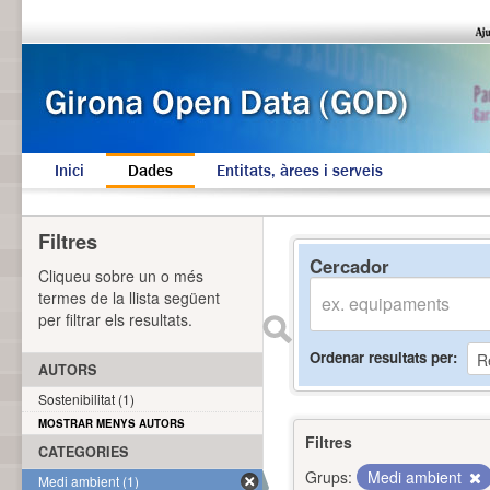
Inici
Dades
Entitats, àrees i serveis
Filtres
Cercador
Cliqueu sobre un o més
termes de la llista següent
per filtrar els resultats.
Ordenar resultats per
AUTORS
Sostenibilitat (1)
MOSTRAR MENYS AUTORS
Filtres
CATEGORIES
Grups:
Medi ambient
Medi ambient (1)