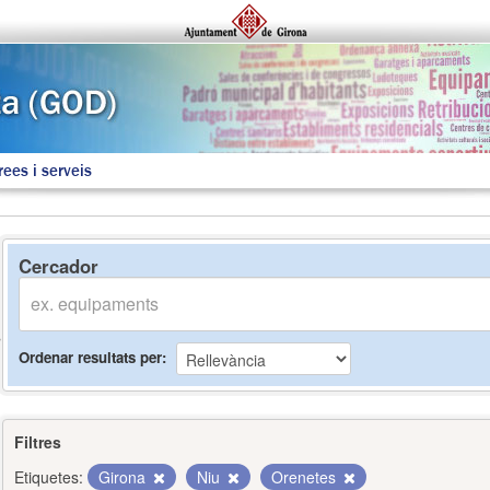
rees i serveis
Cercador
Ordenar resultats per
Filtres
Etiquetes:
Girona
Niu
Orenetes