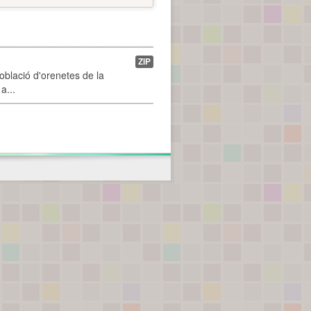
ZIP
població d'orenetes de la
a...