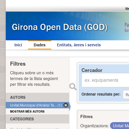
Inici
Dades
Entitats, àrees i serveis
Filtres
Cercador
Cliqueu sobre un o més
termes de la llista següent
per filtrar els resultats.
Ordenar resultats per
AUTORS
Unitat Municipal d'Anàlisi Te... (1)
MOSTRAR MÉS AUTORS
Filtres
CATEGORIES
Organitzacions:
Unitat Mu