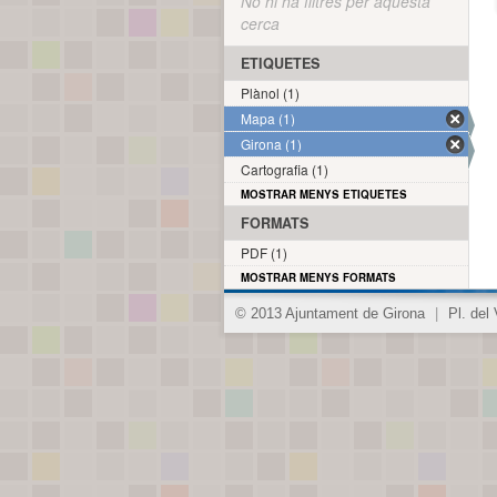
No hi ha filtres per aquesta
cerca
ETIQUETES
Plànol (1)
Mapa (1)
Girona (1)
Cartografia (1)
MOSTRAR MENYS ETIQUETES
FORMATS
PDF (1)
MOSTRAR MENYS FORMATS
© 2013 Ajuntament de Girona
|
Pl. del