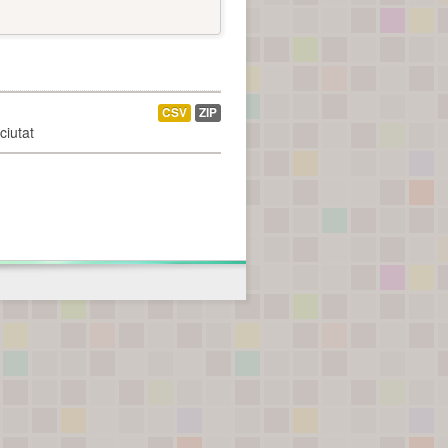
CSV
ZIP
ciutat