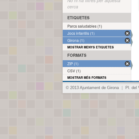
No hi ha filtres per aquesta
cerca
ETIQUETES
Parcs saludables (1)
Jocs infantils (1)
Girona (1)
MOSTRAR MENYS ETIQUETES
FORMATS
ZIP (1)
CSV (1)
MOSTRAR MÉS FORMATS
© 2013 Ajuntament de Girona
|
Pl. del