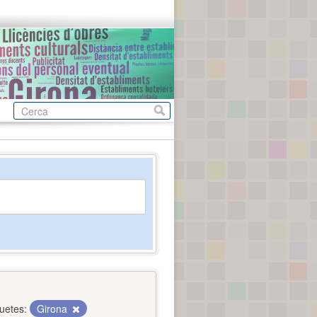
quetes:
Girona