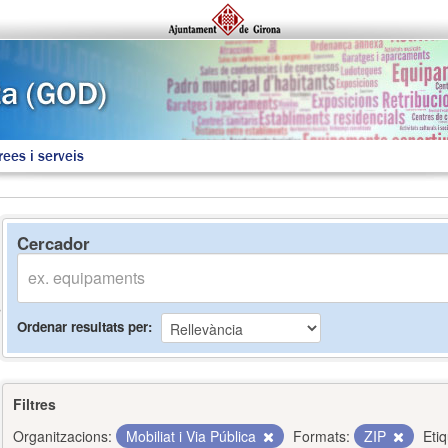
rees i serveis
Cercador
Ordenar resultats per
Filtres
Organitzacions:
Mobiliat i Via Pública
Formats:
ZIP
Eti