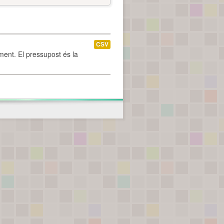
CSV
ament. El pressupost és la