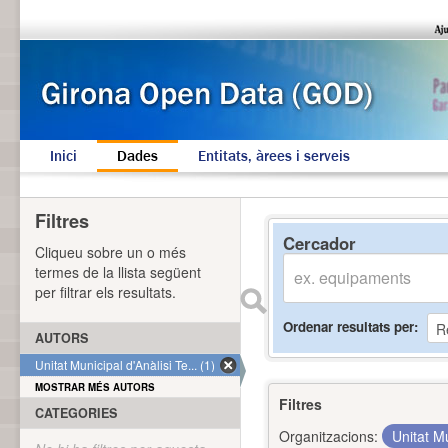
Inici
Dades
Entitats, àrees i serveis
Filtres
Cercador
Cliqueu sobre un o més
termes de la llista següent
per filtrar els resultats.
Ordenar resultats per
AUTORS
Unitat Municipal d'Anàlisi Te... (1)
MOSTRAR MÉS AUTORS
Filtres
CATEGORIES
Organitzacions:
Unitat Mu