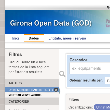
Inici
Dades
Entitats, àrees i serveis
Filtres
Cercador
Cliqueu sobre un o més
termes de la llista següent
per filtrar els resultats.
Ordenar resultats per
AUTORS
Unitat Municipal d'Anàlisi Te... (1)
MOSTRAR MENYS AUTORS
Filtres
CATEGORIES
Organitzacions:
Unitat Mu