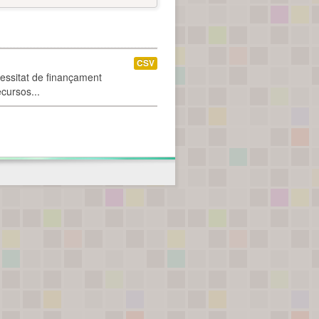
CSV
cessitat de finançament
ecursos...