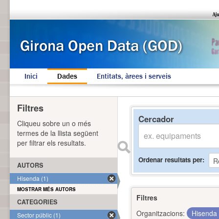
Inici
Dades
Entitats, àrees i serveis
Filtres
Cercador
Cliqueu sobre un o més
termes de la llista següent
per filtrar els resultats.
Ordenar resultats per
AUTORS
Hisenda (1)
MOSTRAR MÉS AUTORS
Filtres
CATEGORIES
Organitzacions:
Hisenda
Sector públic (1)