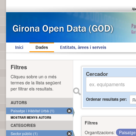
Inici
Dades
Entitats, àrees i serveis
Filtres
Cercador
Cliqueu sobre un o més
termes de la llista següent
per filtrar els resultats.
Ordenar resultats per
AUTORS
Paisatge i Hàbitat Urbà (1)
MOSTRAR MENYS AUTORS
Filtres
CATEGORIES
Organitzacions:
Paisatge
Sector públic (1)