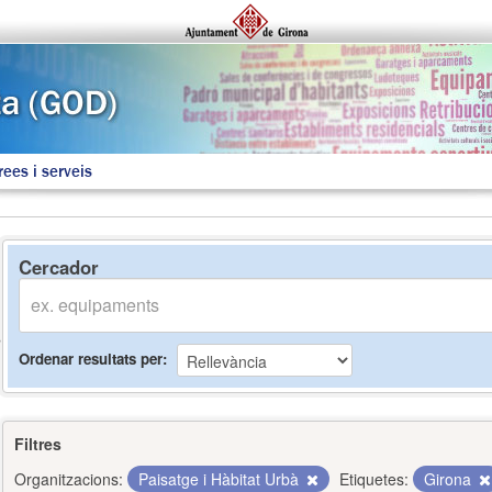
rees i serveis
Cercador
Ordenar resultats per
Filtres
Organitzacions:
Paisatge i Hàbitat Urbà
Etiquetes:
Girona