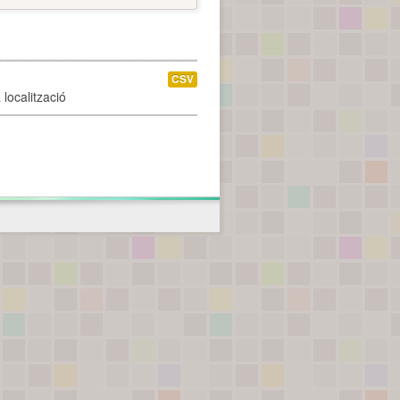
CSV
localització