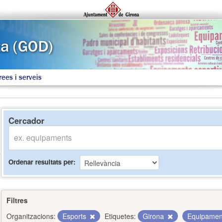
rees i serveis
Cercador
Ordenar resultats per
Filtres
Organitzacions:
Esports
Etiquetes:
Girona
Equipame