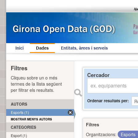
Inici
Dades
Entitats, àrees i serveis
Filtres
Cercador
Cliqueu sobre un o més
termes de la llista següent
per filtrar els resultats.
Ordenar resultats per
AUTORS
Esports (1)
MOSTRAR MENYS AUTORS
Filtres
CATEGORIES
Organitzacions:
Esports
Esport (1)