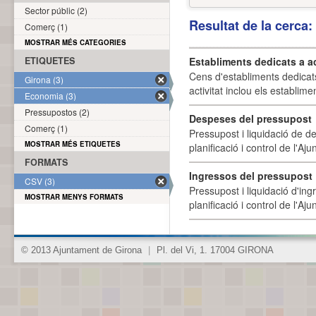
Sector públic (2)
Resultat de la cerca
Comerç (1)
MOSTRAR MÉS CATEGORIES
ETIQUETES
Establiments dedicats a a
Cens d'establiments dedicat
Girona (3)
activitat inclou els establime
Economia (3)
Pressupostos (2)
Despeses del pressupost
Comerç (1)
Pressupost i liquidació de d
MOSTRAR MÉS ETIQUETES
planificació i control de l'A
FORMATS
Ingressos del pressupost
CSV (3)
Pressupost i liquidació d'ing
MOSTRAR MENYS FORMATS
planificació i control de l'A
© 2013 Ajuntament de Girona
|
Pl. del Vi, 1. 17004 GIRONA