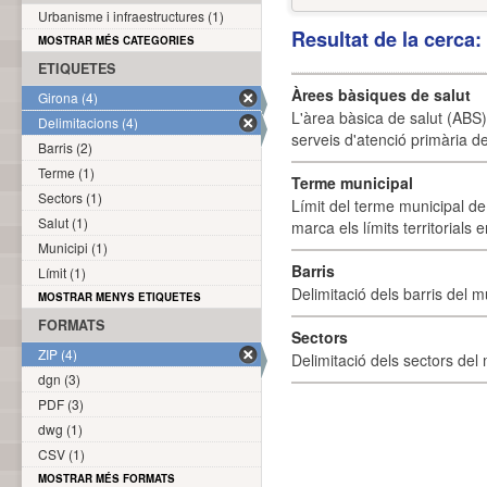
Urbanisme i infraestructures (1)
Resultat de la cerca
MOSTRAR MÉS CATEGORIES
ETIQUETES
Àrees bàsiques de salut
Girona (4)
L'àrea bàsica de salut (ABS) 
Delimitacions (4)
serveis d'atenció primària de
Barris (2)
Terme (1)
Terme municipal
Sectors (1)
Límit del terme municipal de 
Salut (1)
marca els límits territorials
Municipi (1)
Barris
Límit (1)
Delimitació dels barris del mu
MOSTRAR MENYS ETIQUETES
FORMATS
Sectors
ZIP (4)
Delimitació dels sectors del 
dgn (3)
PDF (3)
dwg (1)
CSV (1)
MOSTRAR MÉS FORMATS