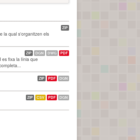
ZIP
de la qual s'organitzen els
ZIP
DGN
DWG
PDF
es fixa la línia que
 completa...
ZIP
PDF
DGN
ZIP
CSV
PDF
DGN