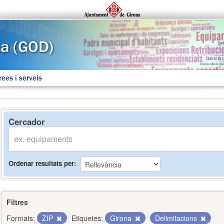
rees i serveis
Cercador
Ordenar resultats per
Filtres
Formats:
ZIP
Etiquetes:
Girona
Delimitacions