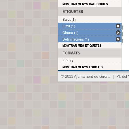
MOSTRAR MENYS CATEGORIES
ETIQUETES
Salut (1)
Límit (1)
Girona (1)
Delimitacions (1)
MOSTRAR MÉS ETIQUETES
FORMATS
ZIP (1)
MOSTRAR MENYS FORMATS
© 2013 Ajuntament de Girona
|
Pl. del