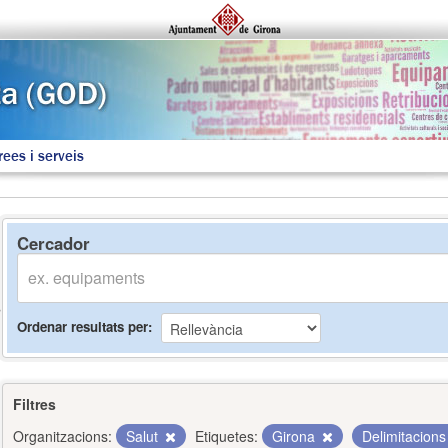
rees i serveis
Cercador
Ordenar resultats per
Filtres
Organitzacions:
Salut
Etiquetes:
Girona
Delimitacion