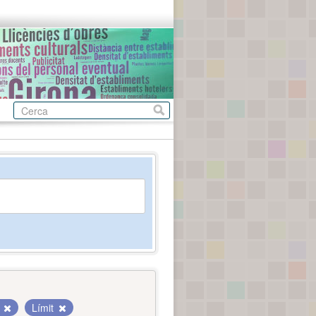
s
Límit