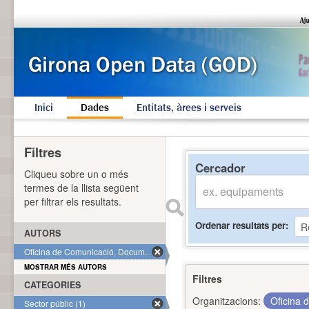
Inici
Dades
Entitats, àrees i serveis
Filtres
Cercador
Cliqueu sobre un o més
termes de la llista següent
per filtrar els resultats.
Ordenar resultats per
AUTORS
Oficina de Comunicació, Docum... (1)
MOSTRAR MÉS AUTORS
Filtres
CATEGORIES
Organitzacions:
Oficina 
Sector públic (1)