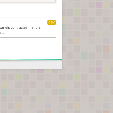
CSV
car els contractes menors
i...