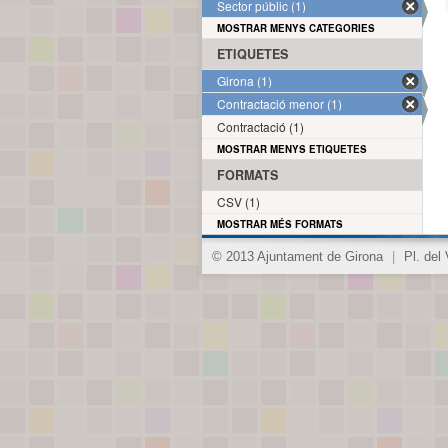
Sector públic (1)
MOSTRAR MENYS CATEGORIES
ETIQUETES
Girona (1)
Contractació menor (1)
Contractació (1)
MOSTRAR MENYS ETIQUETES
FORMATS
CSV (1)
MOSTRAR MÉS FORMATS
© 2013 Ajuntament de Girona
|
Pl. del