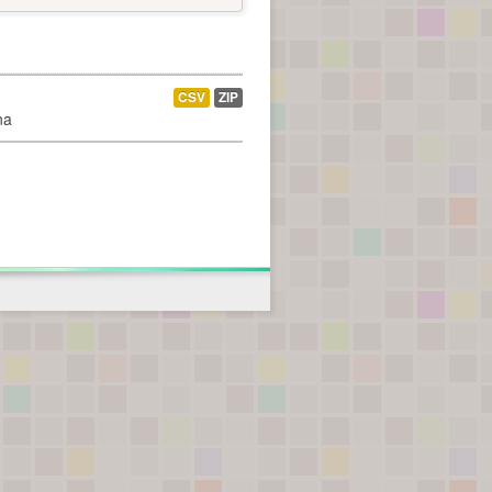
CSV
ZIP
na