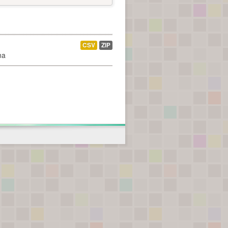
CSV
ZIP
na