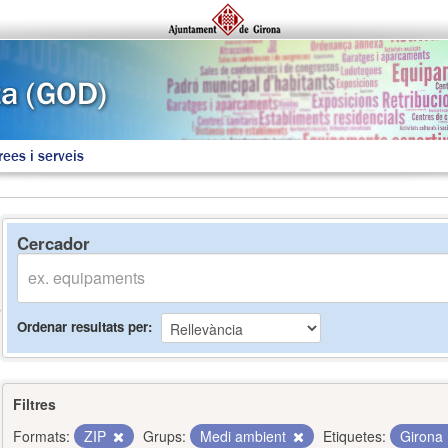
rees i serveis
Cercador
Ordenar resultats per
Filtres
Formats:
ZIP
Grups:
Medi ambient
Etiquetes:
Girona