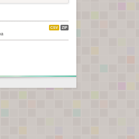
CSV
ZIP
na