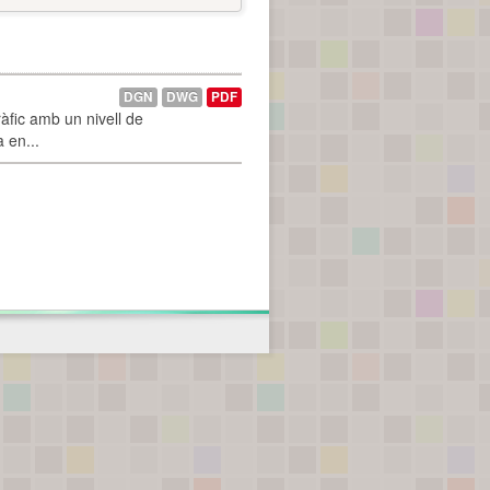
DGN
DWG
PDF
àfic amb un nivell de
a en...