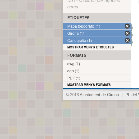
No hi ha filtres per aquesta
cerca
ETIQUETES
Mapa topogràfic (1)
Girona (1)
Cartografia (1)
MOSTRAR MENYS ETIQUETES
FORMATS
dwg (1)
dgn (1)
PDF (1)
MOSTRAR MENYS FORMATS
© 2013 Ajuntament de Girona
|
Pl. del