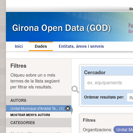
Inici
Dades
Entitats, àrees i serveis
Filtres
Cercador
Cliqueu sobre un o més
termes de la llista següent
per filtrar els resultats.
Ordenar resultats per
AUTORS
Unitat Municipal d'Anàlisi Te... (1)
MOSTRAR MENYS AUTORS
Filtres
CATEGORIES
Organitzacions:
Unitat Mu