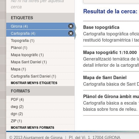
No hi ha filtres per aquesta
cerca
Resultat de la cerca
ETIQUETES
Girona (4)
Base topogràfica
Cartografia (4)
Cartografia topogràfica ofic
restitució fotogramètrica i ta
Topografia (1)
Plànol (1)
Mapa topogràfic 1:10.000
Mapa topogràfic (1)
Generalització temàtica de l
Mapa Sant Daniel (1)
detall inferior de la cartogra
Mapa (1)
Cartografia Sant Daniel (1)
Mapa de Sant Daniel
MOSTRAR MENYS ETIQUETES
Cartografia bàsica de Sant D
FORMATS
Plànol de Girona àmbit mu
PDF (4)
Cartografia bàsica a escala 
dwg (2)
bàsica sobre fons de relleu
dgn (2)
ZIP (1)
MOSTRAR MENYS FORMATS
© 2013 Ajuntament de Girona
|
Pl. del Vi, 1. 17004 GIRONA