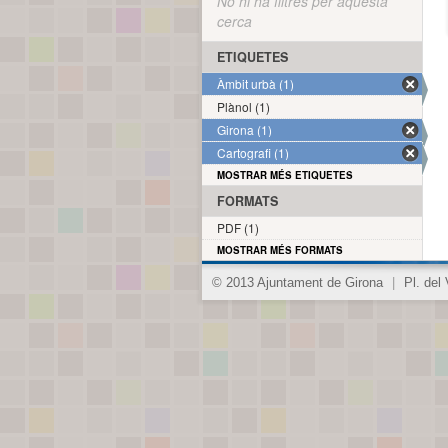
No hi ha filtres per aquesta
cerca
ETIQUETES
Àmbit urbà (1)
Plànol (1)
Girona (1)
Cartografi (1)
MOSTRAR MÉS ETIQUETES
FORMATS
PDF (1)
MOSTRAR MÉS FORMATS
© 2013 Ajuntament de Girona
|
Pl. del