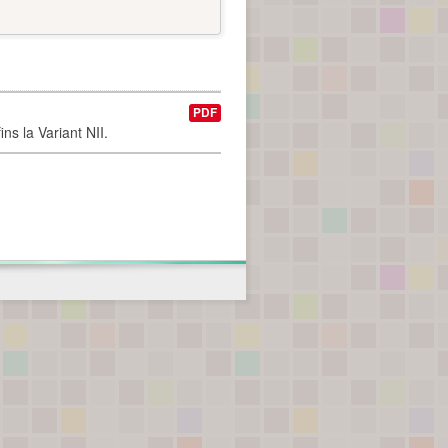
PDF
ns la Variant NII.